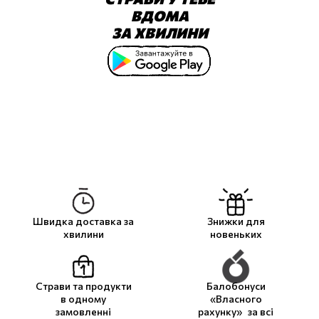
ВДОМА
ЗА
ХВИЛИНИ
Швидка доставка за
Знижки для
хвилини
новеньких
Страви та продукти
Балобонуси
в одному
«Власного
замовленні
рахунку» за всі